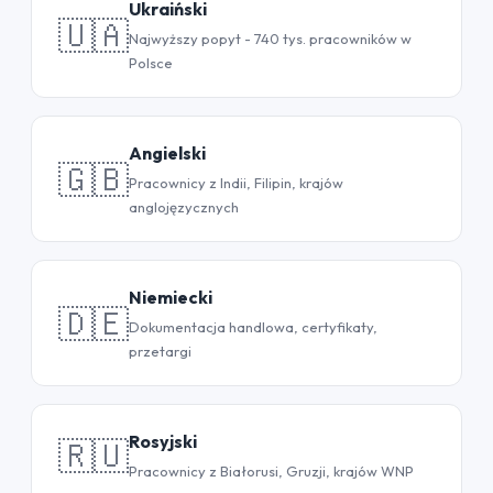
Ukraiński
🇺🇦
Najwyższy popyt - 740 tys. pracowników w
Polsce
Angielski
🇬🇧
Pracownicy z Indii, Filipin, krajów
anglojęzycznych
Niemiecki
🇩🇪
Dokumentacja handlowa, certyfikaty,
przetargi
Rosyjski
🇷🇺
Pracownicy z Białorusi, Gruzji, krajów WNP